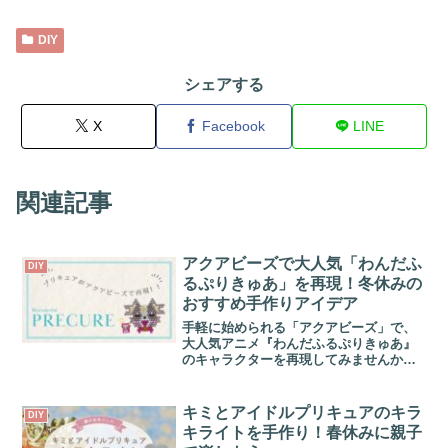
た。プリキュアのおもちゃを
手作り
することで、
家族の絆
が深まり、子供も大喜びです。
ダイソーで手に入る材料を
使って、あなただけのオリジナルプリキュアアイテムを作
ってみてください！
DIY
シェアする
X
Facebook
LINE
関連記事
アクアビーズで大人気「わんだふ
DIY
るぷりきゅあ」を再現！冬休みの
おすすめ手作りアイデア