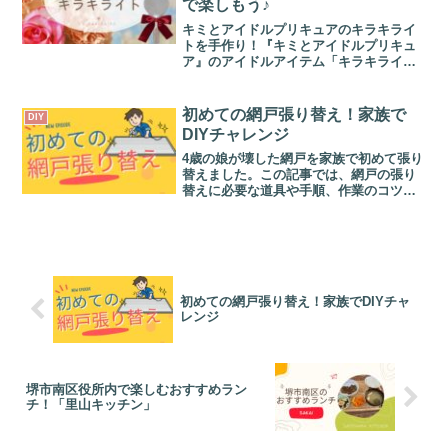
手軽に始められる「アクアビーズ」で、
大人気アニメ『わんだふるぷりきゅあ』
のキャラクターを再現してみませんか？
年末や冬休み、お子様と一緒に楽しめる
手作りアイデアをご紹介！「こむぎ」や
「アミティリボンタンバリン」などの作
キミとアイドルプリキュアのキラ
DIY
品をアクアビーズで作り、楽しい時間を
キライトを手作り！春休みに親子
過ごしましょう。さらに、ぷりきゅあ関
で楽しもう♪
連のおすすめグッズやクリスマスプレゼ
ントにぴったりのアイテム情報もお届け
キミとアイドルプリキュアのキラキライ
します！親子でのアクティビティや、ギ
トを手作り！『キミとアイドルプリキュ
フト選びの参考にぜひご覧ください。
ア』のアイドルアイテム「キラキライ
ト」を、100円ショップのアイテムで簡単
に手作りしてみませんか？ ペンライトを
デコレーションするだけで、本家に近い
初めての網戸張り替え！家族で
DIY
オリジナルのキラキラ...
DIYチャレンジ
4歳の娘が壊した網戸を家族で初めて張り
替えました。この記事では、網戸の張り
替えに必要な道具や手順、作業のコツを
詳しく解説します。カインズの公式動画
を参考にしながら、誰でも簡単に網戸を
リフレッシュできる方法をご紹介！
初めての網戸張り替え！家族でDIYチャ
レンジ